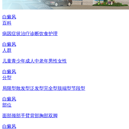
白癜风
百科
病因
症状
治疗
诊断
饮食
护理
白癜风
人群
儿童
青少年
成人
中老年
男性
女性
白癜风
分型
局限型
散发型
泛发型
完全型
肢端型
节段型
白癜风
部位
面部
颈部
手臂
背部
胸部
双脚
白癜风